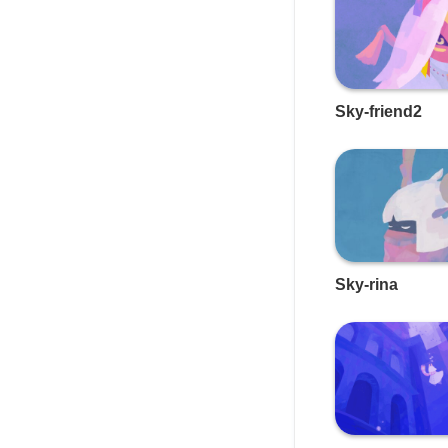
Sky-friend2
Sky-rina