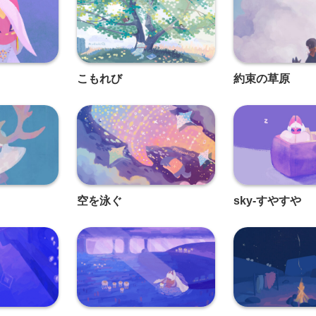
こもれび
約束の草原
空を泳ぐ
sky-すやすや