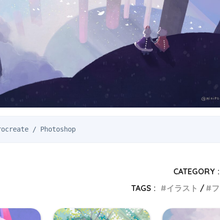
reate / Photoshop
CATEGORY :
TAGS :
イラスト
フ