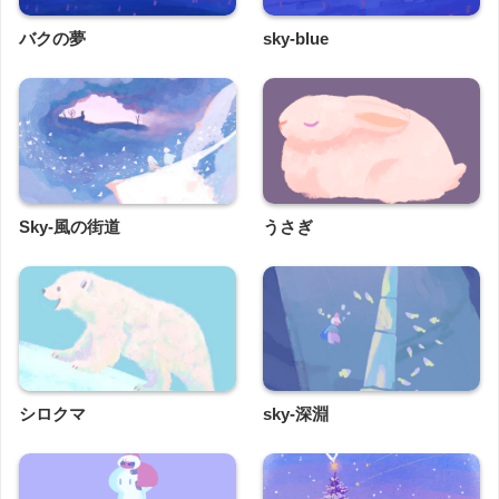
バクの夢
sky-blue
Sky-風の街道
うさぎ
シロクマ
sky-深淵