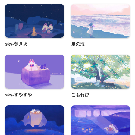
sky-焚き火
夏の海
sky-すやすや
こもれび