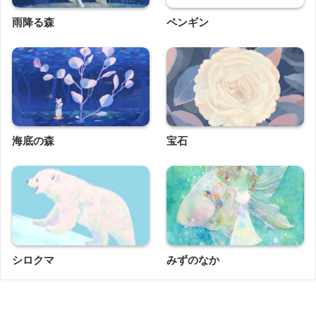
雨降る森
ペンギン
海底の森
宝石
シロクマ
みずのなか